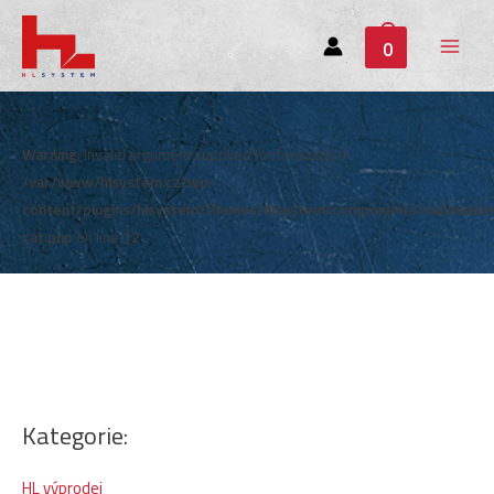
0
Main
Menu
Warning
: Invalid argument supplied for foreach() in
/var/www/hlsystem.cz/wp-
content/plugins/hlsystem/themes/hlsystem/components/subheade
cat.php
on line
12
Kategorie:
HL výprodej