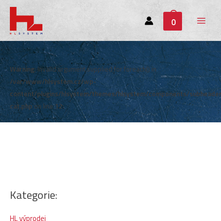
0
Main
Menu
Warning
: Invalid argument supplied for foreach() in
/var/www/hlsystem.cz/wp-
content/plugins/hlsystem/themes/hlsystem/components/subheade
cat.php
on line
12
Kategorie:
HL výprodej