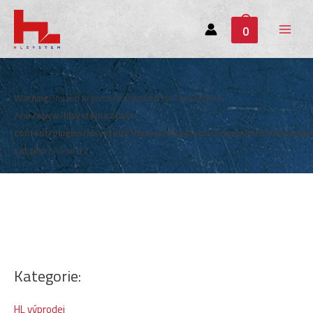
0
Main
Menu
Warning
: Invalid argument supplied for foreach() in
/var/www/hlsystem.cz/wp-
content/plugins/hlsystem/themes/hlsystem/components/subheade
cat.php
on line
12
Kategorie:
HL výprodej