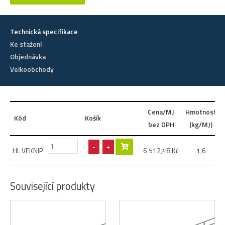
Technická specifikace
Ke stažení
Objednávka
Velkoobchody
Cena/MJ
Hmotnost
Kód
Košík
bez DPH
(kg/MJ)
-
+
HL VFKNIP
6 512,48
Kč
1,6
Související produkty