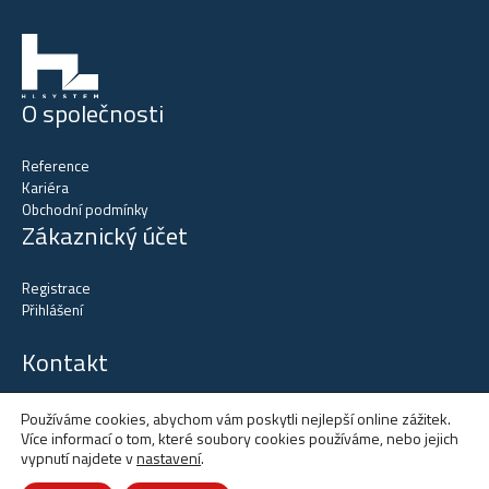
O společnosti
Reference
Kariéra
Obchodní podmínky
Zákaznický účet
Registrace
Přihlášení
Kontakt
tel.
+420 602 515 523
Používáme cookies, abychom vám poskytli nejlepší online zážitek.
tel.
+420 602 137 731
Více informací o tom, které soubory cookies používáme, nebo jejich
vypnutí najdete v
nastavení
.
email:
office@hlsystem.cz
Otevírací doba: