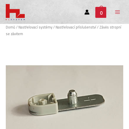
0
Main
Menu
Domů
/
Nastřelovací systémy
/
Nastřelovací příslušenství
/ Závěs stropní
se závitem