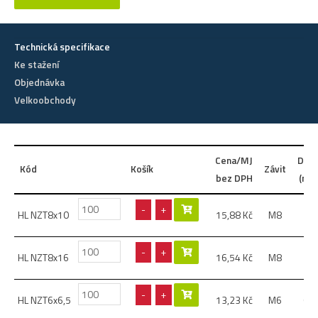
Technická specifikace
Ke stažení
Objednávka
Velkoobchody
Cena/MJ
Délk
Kód
Košík
Závit
bez DPH
(mm
-
+
HL NZT8x10
15,88
Kč
M8
10
-
+
HL NZT8x16
16,54
Kč
M8
16
-
+
HL NZT6x6,5
13,23
Kč
M6
6,5