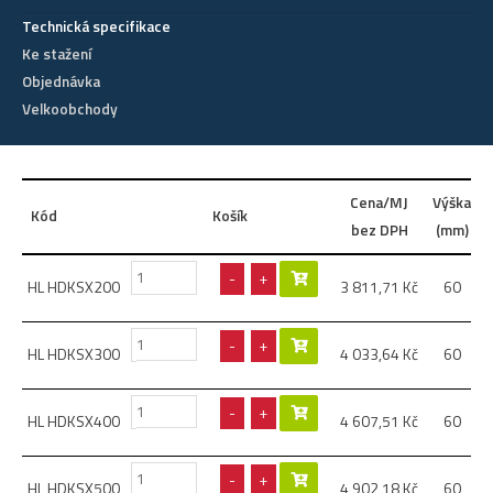
Technická specifikace
Ke stažení
Objednávka
Velkoobchody
Cena/MJ
Výška
Kód
Košík
bez DPH
(mm)
-
+
HL HDKSX200
3 811,71
Kč
60
-
+
HL HDKSX300
4 033,64
Kč
60
-
+
HL HDKSX400
4 607,51
Kč
60
-
+
HL HDKSX500
4 902,18
Kč
60