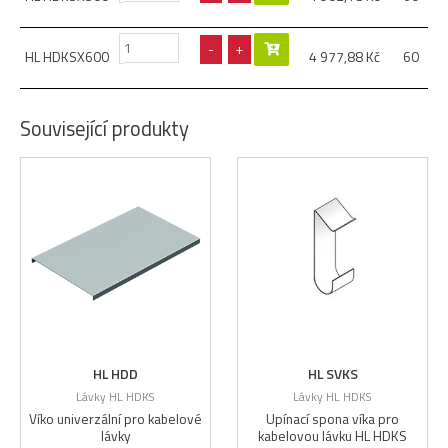
-
+
HL HDKSX600
4 977,88
Kč
60
Související produkty
HL HDD
HL SVKS
Lávky HL HDKS
Lávky HL HDKS
Víko univerzální pro kabelové
Upínací spona víka pro
lávky
kabelovou lávku HL HDKS