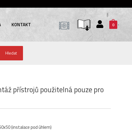
A
KONTAKT
0
Hledat
áž přístrojů použitelná pouze pro
50x50 (instalace pod úhlem)