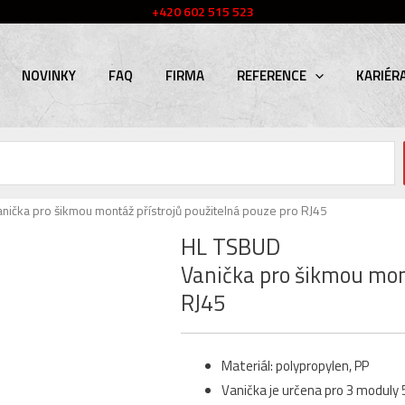
+420 602 515 523
NOVINKY
FAQ
FIRMA
REFERENCE
KARIÉR
anička pro šikmou montáž přístrojů použitelná pouze pro RJ45
HL TSBUD
Vanička pro šikmou mont
RJ45
Materiál: polypropylen, PP
Vanička je určena pro 3 moduly 