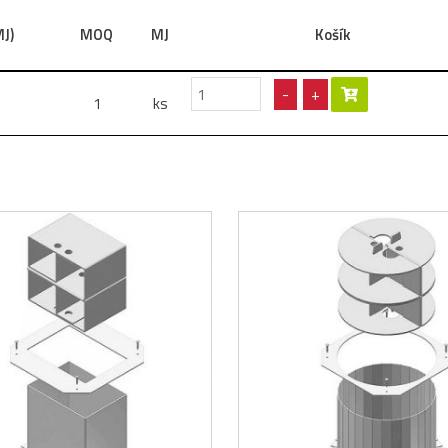
J)
MOQ
MJ
Košík
-
+
1
ks