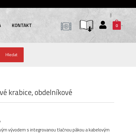
A
KONTAKT
0
Hledat
ové krabice, obdelníkové
y
lovým vývodem s integrovanou tlačnou pákou a kabelovým