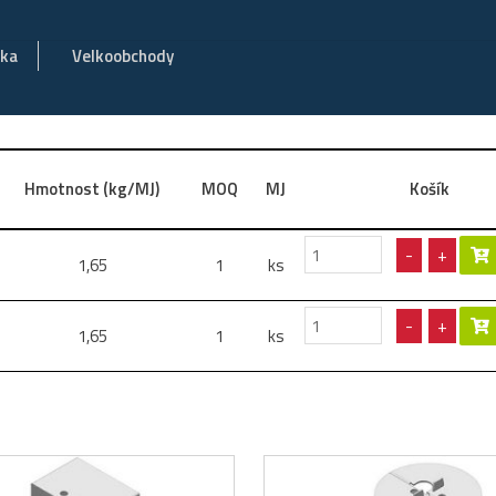
vka
Velkoobchody
Hmotnost (kg/MJ)
MOQ
MJ
Košík
-
+
1,65
1
ks
-
+
1,65
1
ks