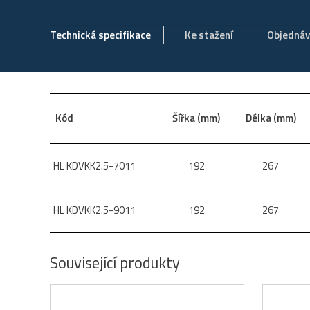
Technická specifikace
Ke stažení
Objedná
Kód
Šířka (mm)
Délka (mm)
HL KDVKK2.5-7011
192
267
HL KDVKK2.5-9011
192
267
Související produkty