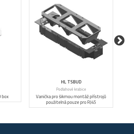
HL TSBUD
Podlahové krabice
O box
Vanička pro šikmou montáž přístrojů
Van
použitelná pouze pro RJ45