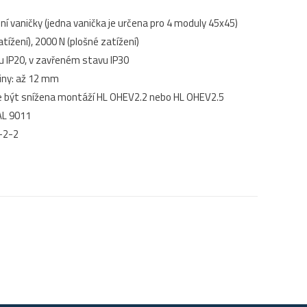
ní vaničky (jedna vanička je určena pro 4 moduly 45x45)
tížení), 2000 N (plošné zatížení)
u IP20, v zavřeném stavu IP30
iny: až 12 mm
e být snížena montáží HL OHEV2.2 nebo HL OHEV2.5
AL 9011
-2-2