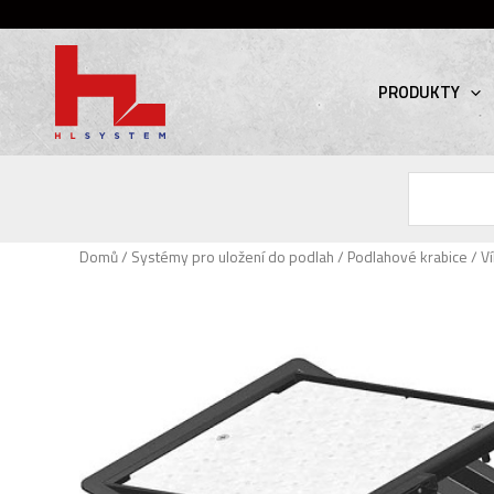
PRODUKTY
Hledat
Domů
/
Systémy pro uložení do podlah
/
Podlahové krabice
/ V