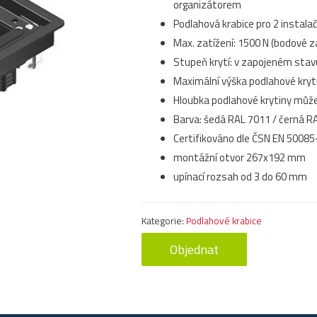
organizátorem
Podlahová krabice pro 2 instalač
Max. zatížení: 1500 N (bodové za
Stupeň krytí: v zapojeném stav
Maximální výška podlahové kryt
Hloubka podlahové krytiny můž
Barva: šedá RAL 7011 / černá R
Certifikováno dle ČSN EN 50085
montážní otvor 267x192 mm
upínací rozsah od 3 do 60 mm
Kategorie:
Podlahové krabice
Objednat