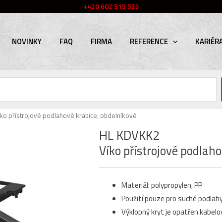
+420 602 515 523
NOVINKY
FAQ
FIRMA
REFERENCE
KARIÉR
íko přístrojové podlahové krabice, obdelníkové
HL KDVKK2
Víko přístrojové podlah
Materiál: polypropylen, PP
Použití pouze pro suché podlah
Výklopný kryt je opatřen kabe