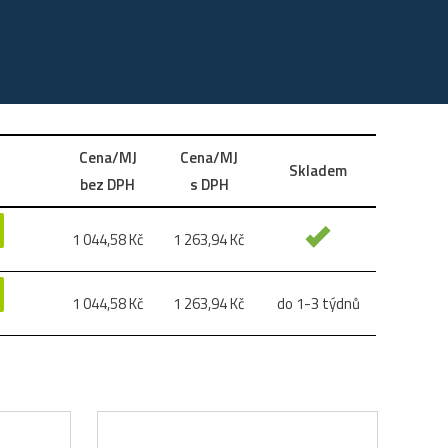
Cena/MJ
Cena/MJ
Skladem
bez DPH
s DPH
1 044,58
Kč
1 263,94
Kč
1 044,58
Kč
1 263,94
Kč
do 1-3 týdnů