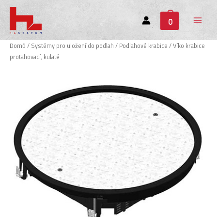
0
Main
Menu
Domů
/
Systémy pro uložení do podlah
/
Podlahové krabice
/ Víko krabice
protahovací, kulaté