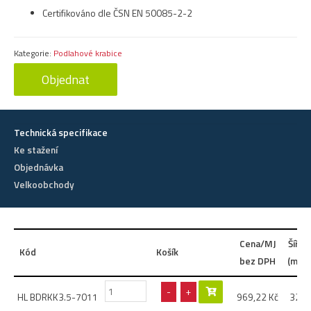
Certifikováno dle ČSN EN 50085-2-2
Kategorie:
Podlahové krabice
Objednat
Technická specifikace
Ke stažení
Objednávka
Velkoobchody
Cena/MJ
Šířka
Kód
Košík
bez DPH
(mm)
-
+
HL BDRKK3.5-7011
969,22
Kč
327