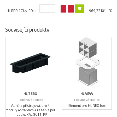
-
+
HL BDRKK3.5-9011
969,22
Kč
327
Související produkty
HL TSBO
HL VEVV
Podlahové krabice
Podlahové krabice
Vanička přístrojová, pro 4
Element pro HL NEO box
moduly 45x45mm + rezerva půl
modulu, RAL 9011, PP