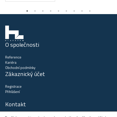
O společnosti
Reference
Kariéra
Obchodní podmínky
Zákaznický účet
Registrace
Přihlášení
Kontakt
tel.
+420 602 515 523