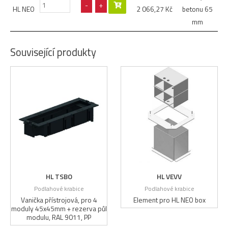
-
+
HL NEO
2 066,27
Kč
betonu 65
mm
Související produkty
HL TSBO
HL VEVV
Podlahové krabice
Podlahové krabice
Vanička přístrojová, pro 4
Element pro HL NEO box
moduly 45x45mm + rezerva půl
modulu, RAL 9011, PP