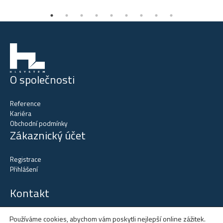
O společnosti
Reference
Kariéra
Obchodní podmínky
Zákaznický účet
Registrace
Přihlášení
Kontakt
tel.
+420 602 515 523
Používáme cookies, abychom vám poskytli nejlepší online zážitek.