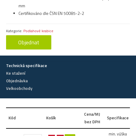
mm
Certifikováno dle ČSN EN 50085-2-2
Kategorie:
Podlahové krabice
Objednat
Technická specifikace
Ke stažení
Objednávka
Velkoobchody
Cena/MJ
V
Kód
Košík
Specifikace
bez DPH
min. výška