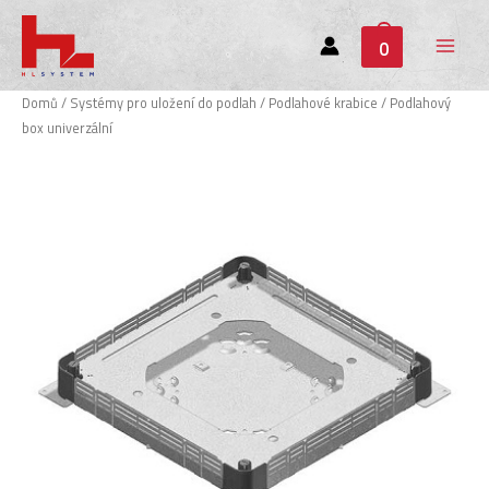
0
Main
Menu
Domů
/
Systémy pro uložení do podlah
/
Podlahové krabice
/ Podlahový
box univerzální