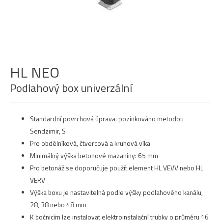
HL NEO
Podlahový box univerzální
Standardní povrchová úprava: pozinkováno metodou
Sendzimir, S
Pro obdélníková, čtvercová a kruhová víka
Minimálný výška betonové mazaniny: 65 mm
Pro betonáž se doporučuje použít element HL VEVV nebo HL
VERV
Výška boxu je nastavitelná podle výšky podlahového kanálu,
28, 38 nebo 48 mm
K bočnicím lze instalovat elektroinstalační trubky o průměru 16