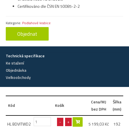
Certifikováno dle ČSN EN 50085-2-2
Kategorie:
Podlahové krabice
Objednat
Technická specifikace
Ke stažení
Objednávka
Velkoobchody
Cena/MJ
Šířka
D
Kód
Košík
bez DPH
(mm)
(
-
+
HL BDVITWD2
5 199,03
Kč
192