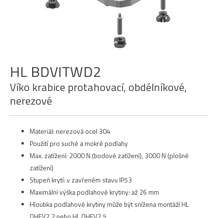
HL BDVITWD2
Víko krabice protahovací, obdélníkové,
nerezové
Materiál: nerezová ocel 304
Použití pro suché a mokré podlahy
Max. zatížení: 2000 N (bodové zatížení), 3000 N (plošné
zatížení)
Stupeň krytí: v zavřeném stavu IP53
Maximální výška podlahové krytiny: až 26 mm
Hloubka podlahové krytiny může být snížena montáží HL
OHEV2.2 nebo HL OHEV2.5