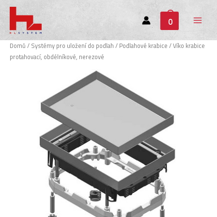
0
Main
Menu
Domů
/
Systémy pro uložení do podlah
/
Podlahové krabice
/ Víko krabice
protahovací, obdélníkové, nerezové