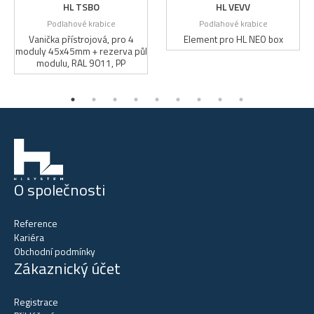
HL TSBO
HL VEVV
Podlahové krabice
Podlahové krabice
Vanička přístrojová, pro 4
Element pro HL NEO box
moduly 45x45mm + rezerva půl
modulu, RAL 9011, PP
O společnosti
Reference
Kariéra
Obchodní podmínky
Zákaznický účet
Registrace