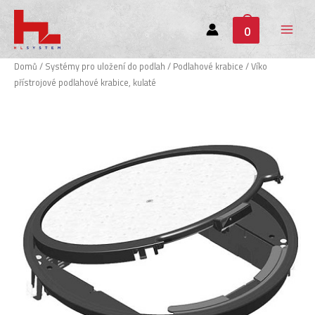
0
Main
Menu
Domů
/
Systémy pro uložení do podlah
/
Podlahové krabice
/ Víko
přístrojové podlahové krabice, kulaté