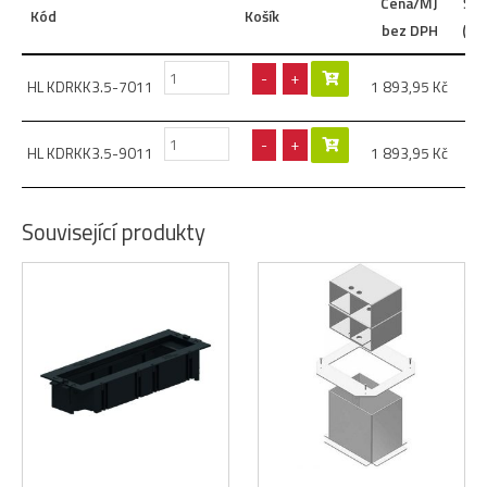
Cena/MJ
Šíř
Kód
Košík
bez DPH
(mm
-
+
HL KDRKK3.5-7011
1 893,95
Kč
32
-
+
HL KDRKK3.5-9011
1 893,95
Kč
32
Související produkty