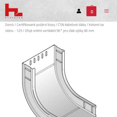
0
Main
Menu
Domů
/
Certifikované požární trasy
/
ČSN Kabelové žlaby
/
Kotvení na
stěnu - 125
/ Ohyb vnitřní vertikální 90° pro žlab výšky 60 mm