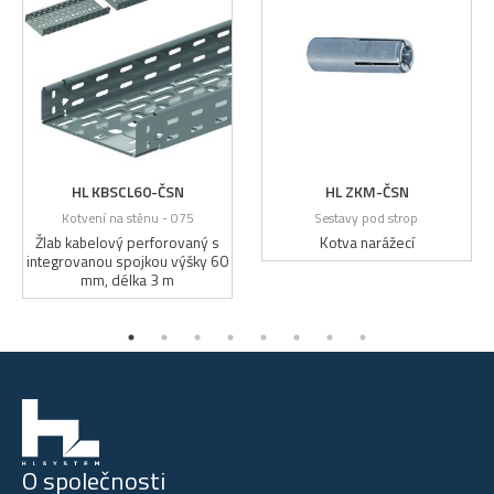
HL KBSCL60-ČSN
HL ZKM-ČSN
Kotvení na stěnu - 075
Sestavy pod strop
Žlab kabelový perforovaný s
Kotva narážecí
integrovanou spojkou výšky 60
mm, délka 3 m
O společnosti