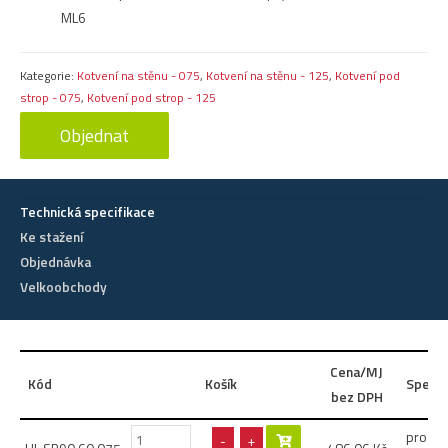
ML6
Kategorie:
Kotvení na stěnu - 075
,
Kotvení na stěnu - 125
,
Kotvení pod
strop - 075
,
Kotvení pod strop - 125
Objednat
Technická specifikace
Ke stažení
Objednávka
Velkoobchody
Cena/MJ
Kód
Košík
Specif
bez DPH
pro žla
-
+