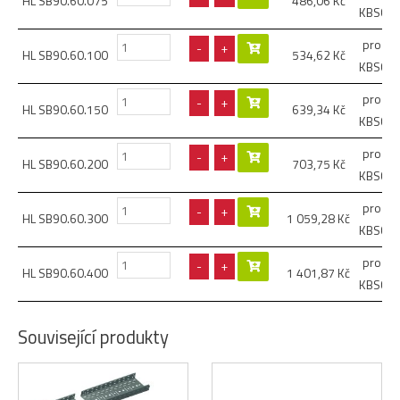
HL SB90.60.075
486,06
Kč
KBSCL6
pro žla
-
+
HL SB90.60.100
534,62
Kč
KBSCL6
pro žla
-
+
HL SB90.60.150
639,34
Kč
KBSCL6
pro žla
-
+
HL SB90.60.200
703,75
Kč
KBSCL6
pro žla
-
+
HL SB90.60.300
1 059,28
Kč
KBSCL6
pro žla
-
+
HL SB90.60.400
1 401,87
Kč
KBSCL6
Související produkty