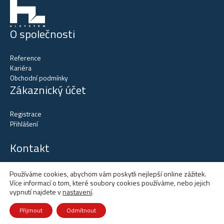
O společnosti
Reference
Kariéra
Obchodní podmínky
Zákaznický účet
Registrace
Přihlášení
Kontakt
tel.
+420 602 515 523
Používáme cookies, abychom vám poskytli nejlepší online zážitek.
tel.
+420 602 137 731
Více informací o tom, které soubory cookies používáme, nebo jejich
vypnutí najdete v
nastavení
.
email:
office@hlsystem.cz
Otevírací doba:
Přijmout
Odmítnout
Po – Čt 7.30 – 16.30
Pá 7.30 – 14.00