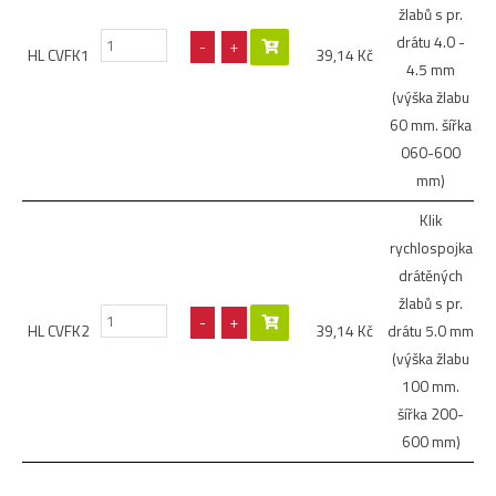
žlabů s pr.
drátu 4.0 -
-
+
HL CVFK1
39,14
Kč
4.5 mm
(výška žlabu
60 mm. šířka
060-600
mm)
Klik
rychlospojka
drátěných
žlabů s pr.
-
+
HL CVFK2
39,14
Kč
drátu 5.0 mm
(výška žlabu
100 mm.
šířka 200-
600 mm)