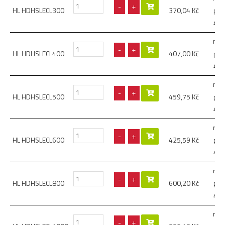
-
+
HL HDHSLECL300
370,04
Kč
prof
41
roz
-
+
HL HDHSLECL400
407,00
Kč
prof
41
roz
-
+
HL HDHSLECL500
459,75
Kč
prof
41
roz
-
+
HL HDHSLECL600
425,59
Kč
prof
41
roz
-
+
HL HDHSLECL800
600,20
Kč
prof
41
roz
-
+