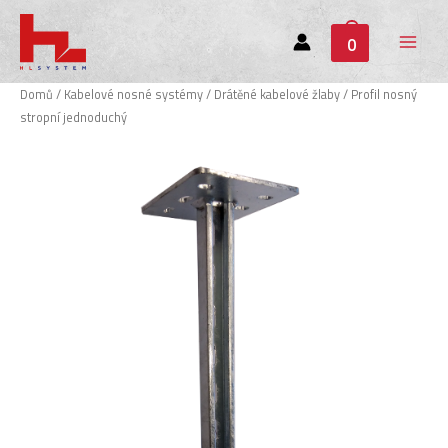
0
Main
Menu
Domů
/
Kabelové nosné systémy
/
Drátěné kabelové žlaby
/ Profil nosný
stropní jednoduchý