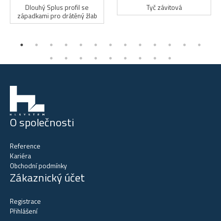
Dlouhý Splus profil se
Tyč závitová
západkami pro drátěný žlab
O společnosti
Reference
Kariéra
Obchodní podmínky
Zákaznický účet
Registrace
Přihlášení