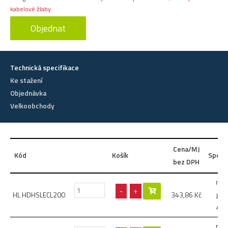
kabelové žlaby
Objednat
Technická specifikace
Ke stažení
Objednávka
Velkoobchody
Cena/MJ
Kód
Košík
Speci
bez DPH
roz
-
+
HL HDHSLECL200
343,86
Kč
prof
41
roz