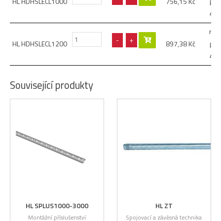
HL HDHSLECL1000
756,15
Kč
prof
41
roz
-
+
HL HDHSLECL1200
897,38
Kč
prof
41
Související produkty
HL SPLUS1000-3000
HL ZT
Montážní příslušenství
Spojovací a závěsná technika